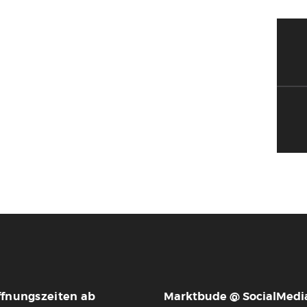
ffnungszeiten ab
Marktbude @ SocialMedi