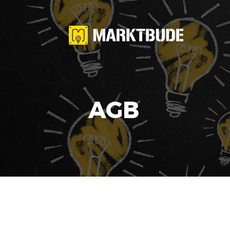
Pop-up-Store
AGB
Galerie
Workshops &
Events
Preise
Aussteller