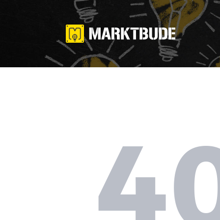
Pop-up-Store
Galerie
Workshops &
Events
Preise
Aussteller
4