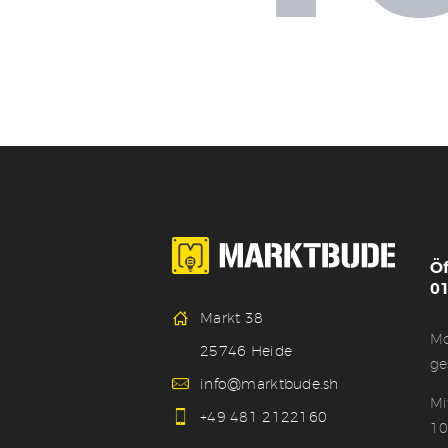
Ö
01
Markt 38
Mo
25746 Heide
ge
info@marktbude.sh
Mi
+49 481 2122160
10