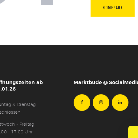
HOMEPAGE
ffnungszeiten ab
Marktbude @ SocialMedi
.01.26
ntag & Dienstag
schlossen
ttwoch - Freitag
:00 - 17:00 Uhr