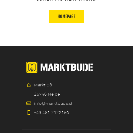
HOMEPAGE
Markt 38
25746 Heide
info@marktbude.sh
+49 481 2122160